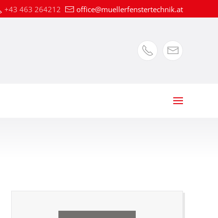
+43 463 264212
office@muellerfenstertechnik.at